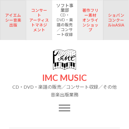
ソフト事
業部
コンサー
著作フリ
CD・
アイエム
ト
ー素材
ショパン
DVD・楽
シー音楽
アーティス
オンライ
コンクー
譜の販売
出版
トマネジ
ンショッ
ルinASIA
／コンサ
メント
プ
ート収録
IMC MUSIC
CD・DVD・楽譜の販売／コンサート収録／その他
音楽出版業務
Toggle navigation