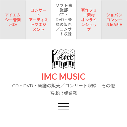
ソフト事
業部
コンサー
著作フリ
CD・
アイエム
ト
ー素材
ショパン
DVD・楽
シー音楽
アーティス
オンライ
コンクー
譜の販売
出版
トマネジ
ンショッ
ルinASIA
／コンサ
メント
プ
ート収録
IMC MUSIC
CD・DVD・楽譜の販売／コンサート収録／その他
音楽出版業務
Toggle navigation