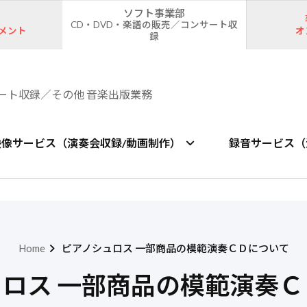
ソフト事業部
CD・DVD・楽譜の販売／コンサート収
メント
オ
録
ート収録／その他 音楽出版業務
映像サービス（演奏会収録/動画制作）
録音サービス（
Home
ピアノシュロス 一部商品の模範演奏ＣＤについて
ロス 一部商品の模範演奏