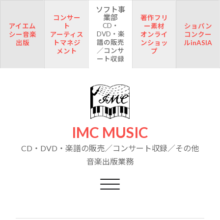
ソフト事
業部
コンサー
著作フリ
CD・
アイエム
ト
ー素材
ショパン
DVD・楽
シー音楽
アーティス
オンライ
コンクー
譜の販売
出版
トマネジ
ンショッ
ルinASIA
／コンサ
メント
プ
ート収録
IMC MUSIC
CD・DVD・楽譜の販売／コンサート収録／その他
音楽出版業務
Toggle navigation