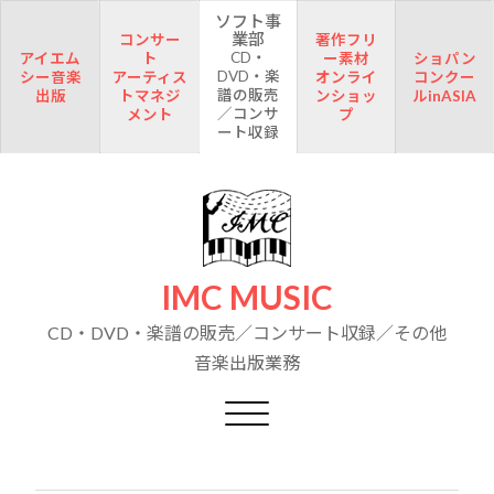
ソフト事
業部
コンサー
著作フリ
CD・
アイエム
ト
ー素材
ショパン
DVD・楽
シー音楽
アーティス
オンライ
コンクー
譜の販売
出版
トマネジ
ンショッ
ルinASIA
／コンサ
メント
プ
ート収録
IMC MUSIC
CD・DVD・楽譜の販売／コンサート収録／その他
音楽出版業務
Toggle navigation