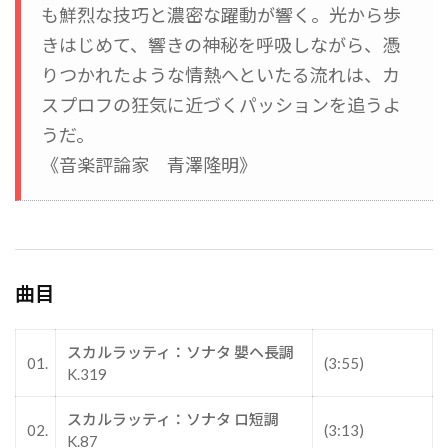
も鮮烈な技巧と濃密な躍動が響く。光から歩
きはじめて、響きの神秘を呼吸しながら、憑
りつかれたような情熱へといたる流れは、カ
スプロフの狂気に近づくパッションを追うよ
うだ。
《音楽評論家 青澤隆明》
曲目
スカルラッティ：ソナタ 嬰ヘ長調
01.
(3:55)
K.319
スカルラッティ：ソナタ ロ短調
02.
(3:13)
K.87