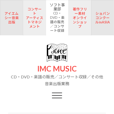
ソフト事
業部
コンサー
著作フリ
CD・
アイエム
ト
ー素材
ショパン
DVD・楽
シー音楽
アーティス
オンライ
コンクー
譜の販売
出版
トマネジ
ンショッ
ルinASIA
／コンサ
メント
プ
ート収録
IMC MUSIC
CD・DVD・楽譜の販売／コンサート収録／その他
音楽出版業務
Toggle navigation