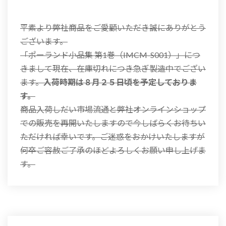
平素より弊社商品をご愛顧いただき誠にありがとう
ございます。
「ポーランド小品集 第1巻（IMCM-S001）」につ
きまして現在、在庫切れにつき急ぎ製造中でござい
ます。
入荷時期は８月２５日頃を予定しておりま
す。
商品入荷しだい市場流通と弊社オンラインショップ
での販売を再開いたしますので今しばらくお待ちい
ただければ幸いです。ご迷惑をおかけいたしますが
何卒ご容赦ご了承のほどよろしくお願い申し上げま
す。