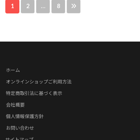
投
1
2
…
8
稿
の
ペ
ー
ジ
送
ホーム
り
オンラインショップご利用方法
特定商取引法に基づく表示
会社概要
個人情報保護方針
お問い合わせ
サイトマップ