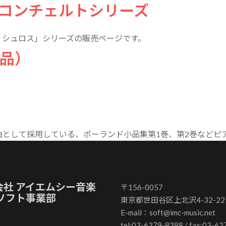
コンチェルトシリーズ
・シュロス」シリーズの販売ページです。
品）
題曲として採用している、ポーランド小品集第1巻、第2巻など
会社 アイエムシー音楽
〒156-0057
 ソフト事業部
東京都世田谷区上北沢4-32-22
E-mail：soft@imc-music.net
tel:03-6379-8388 / fax:03-63