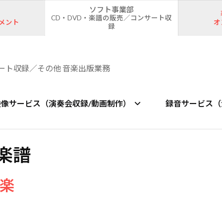
ソフト事業部
CD・DVD・楽譜の販売／コンサート収
メント
オ
録
ート収録／その他 音楽出版業務
映像サービス（演奏会収録/動画制作）
録音サービス（
 楽譜
楽
。