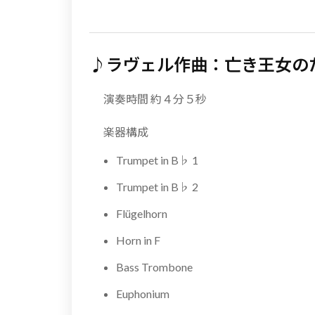
♪ラヴェル作曲：亡き王女の
演奏時間 約４分５秒
楽器構成
Trumpet in B♭ 1
Trumpet in B♭ 2
Flügelhorn
Horn in F
Bass Trombone
Euphonium