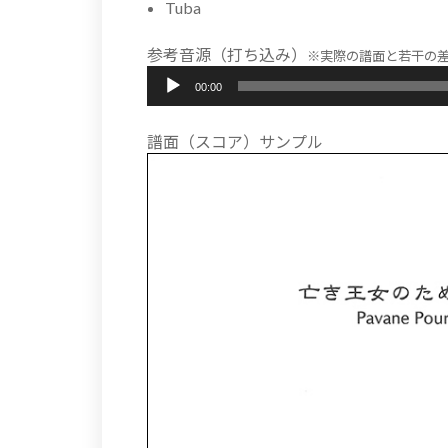
Tuba
参考音源（打ち込み）
※実際の譜面と若干の
音
00:00
声
プ
レ
譜面（スコア）サンプル
ー
ヤ
ー