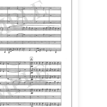
っ
て
く
だ
さ
い。