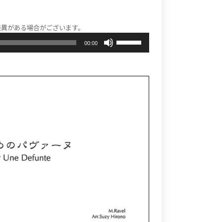
差異がある場合がございます。
ボ
00:00
リ
ュ
ー
ム
調
節
に
は
上
下
矢
印
キ
ー
を
使